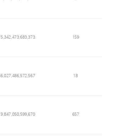
75,342,473,683,373
159
36,027,486,572,567
18
19,847,050,599,670
657