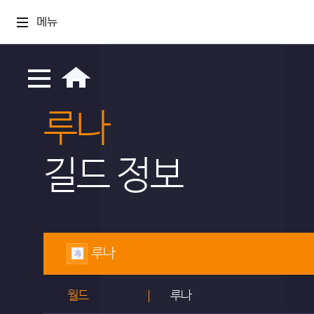
메뉴
루나
길드 정보
루나
월드
루나