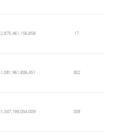
62,875,461,156,858
17
51,081,961,806,451
302
31,347,198,054,009
338