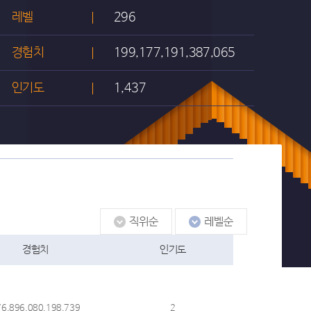
레벨
296
경험치
199,177,191,387,065
인기도
1,437
경험치
인기도
76,896,080,198,739
2