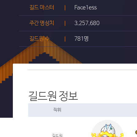
길드 마스터
Face1ess
주간 명성치
3,257,680
길드원 수
781명
길드원 정보
직위
길드원