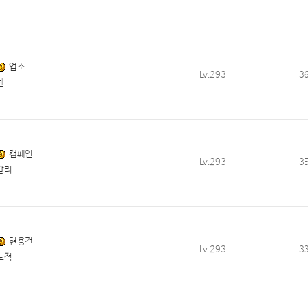
업소
Lv.293
3
렌
캠페인
Lv.293
3
칼리
현용건
Lv.293
3
도적