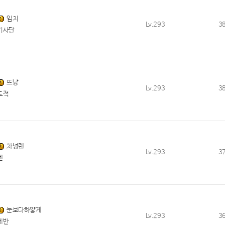
임치
Lv.293
3
기사단
뜨낭
Lv.293
3
도적
차넝렌
Lv.293
3
렌
눈보다하얗게
Lv.293
3
에반