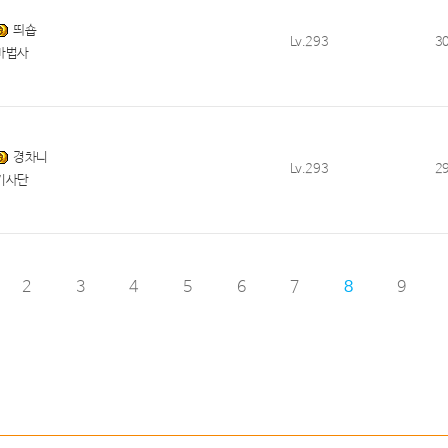
띄숍
Lv.293
3
마법사
경차니
Lv.293
2
기사단
2
3
4
5
6
7
8
9