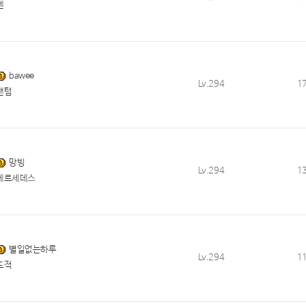
렌
bawee
Lv.294
1
팬텀
망빙
Lv.294
1
메르세데스
별일없는하루
Lv.294
1
도적