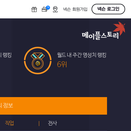
N
OFF
넥슨 로그인
넥슨 회원가입
치 랭킹
월드 내 주간 명성치 랭킹
6위
의 정보
직업
전사