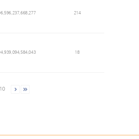
06,596,237,668,277
214
94,939,094,584,043
18
10