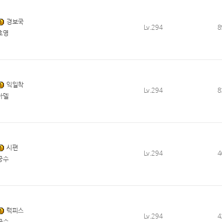
경보국
Lv.294
8
호영
익일착
Lv.294
8
아델
시편
Lv.294
4
궁수
럭피스
Lv.294
4