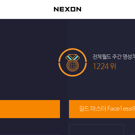
전체월드 주간 명성
1224 위
길드 마스터 Face1ess