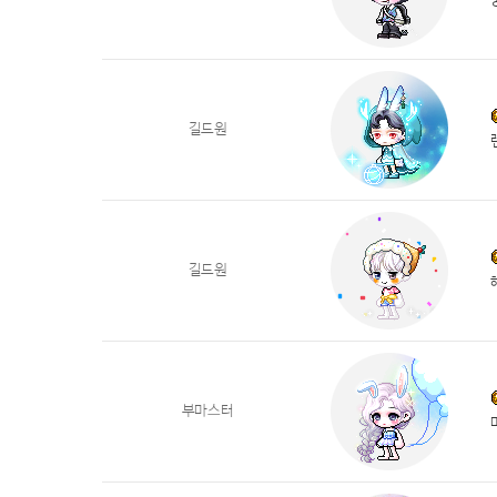
길드원
길드원
부마스터