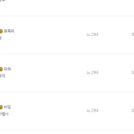
궁수
표독좌
Lv.294
3
렌
파워
Lv.294
3
해적
바딩
Lv.294
3
마법사