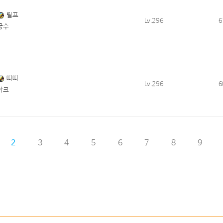
릴프
Lv.296
6
궁수
띠띠
Lv.296
6
아크
2
3
4
5
6
7
8
9