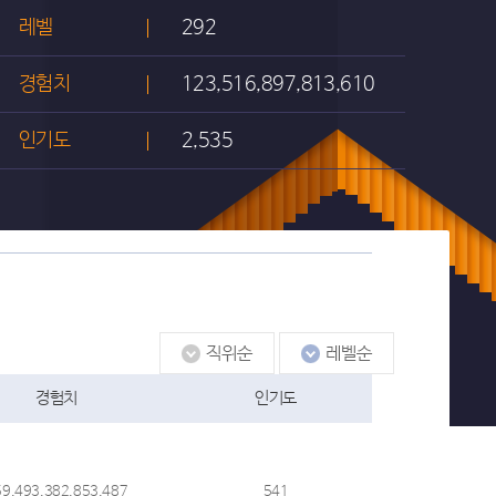
레벨
292
경험치
123,516,897,813,610
인기도
2,535
경험치
인기도
59,493,382,853,487
541