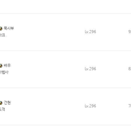
묵사부
Lv.296
9
아크
배우
Lv.296
8
마법사
건현
Lv.296
7
도적