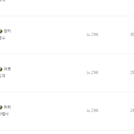
해적
양키
Lv.296
3
궁수
머욧
Lv.296
2
도적
히히
Lv.296
2
마법사