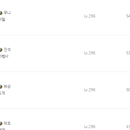
무니
Lv.296
5
아델
진석
Lv.296
5
마법사
허상
Lv.296
5
도적
떠코
Lv.296
4