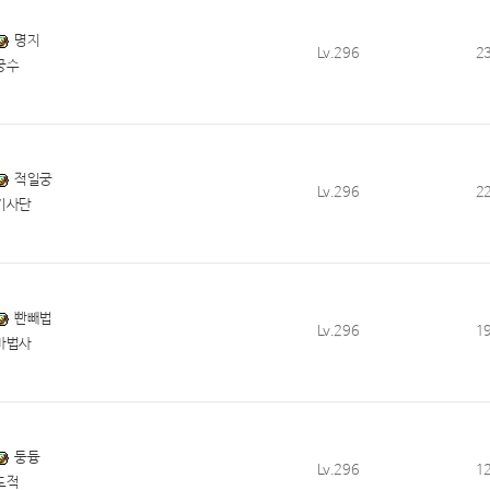
명지
Lv.296
2
궁수
적일궁
Lv.296
2
기사단
빤빼법
Lv.296
1
마법사
둥듕
Lv.296
1
도적