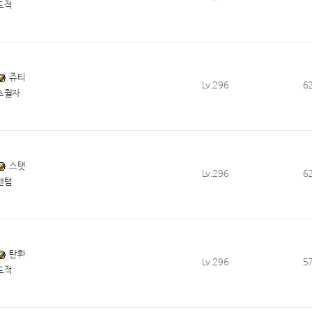
도적
쥬티
Lv.296
6
초월자
스탯
Lv.296
6
팬텀
탄환
Lv.296
5
도적