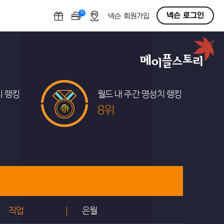
N
OFF
넥슨 로그인
넥슨 회원가입
치 랭킹
월드 내 주간 명성치 랭킹
8위
직업
은월