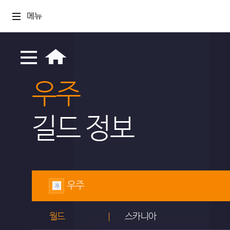
메뉴
우주
길드 정보
우주
월드
스카니아