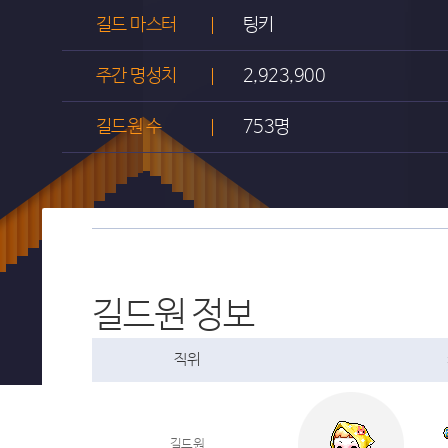
길드 마스터
팅키
주간 명성치
2,923,900
길드원 수
753명
길드원 정보
직위
길드원