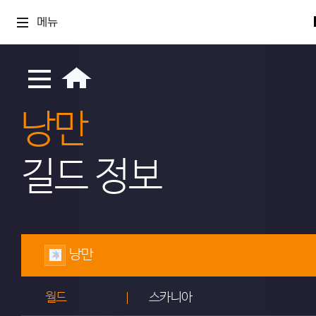
메뉴
낭만
길드 정보
낭만
월드
스카니아