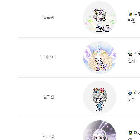
국
길드원
카인
서
부마스터
전사
이
길드원
카인
대
길드원