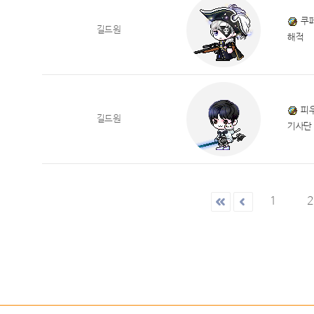
쿠
길드원
해적
피
길드원
기사단
1
2