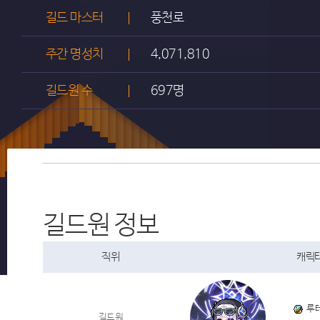
길드 마스터
풍천로
주간 명성치
4,071,810
길드원 수
697명
길드원 정보
직위
캐릭터
루
길드원