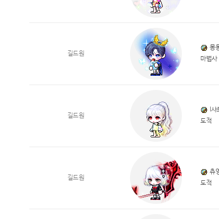
몽
길드원
마법사
I샤
길드원
도적
츄
길드원
도적