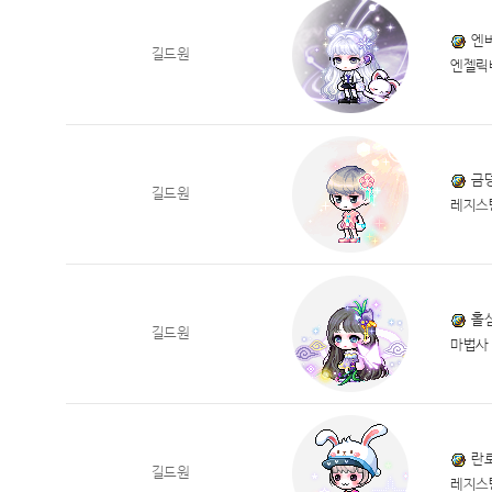
엔
길드원
엔젤릭
금
길드원
레지스
홀
길드원
마법사
란
길드원
레지스