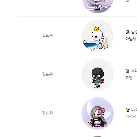
렌
갑
길드원
마법사
포
길드원
호영
S
길드원
기사단