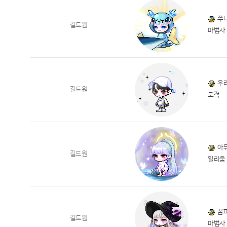
쭈
길드원
마법사
우
길드원
도적
아
길드원
일리움
꿈
길드원
마법사