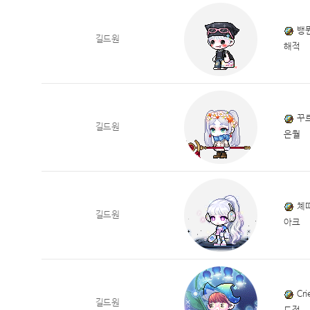
뱅
길드원
해적
꾸
길드원
은월
쳬
길드원
아크
Cri
길드원