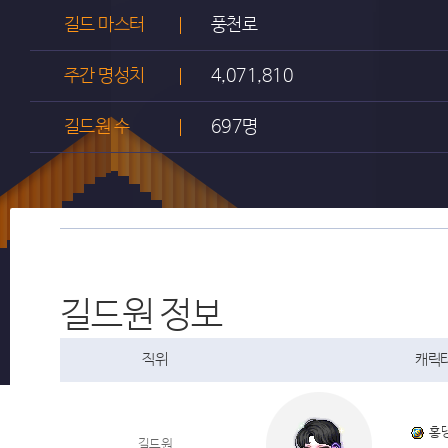
길드 마스터
풍천로
주간 명성치
4,071,810
길드원 수
697명
길드원 정보
직위
캐릭터
홍
길드원