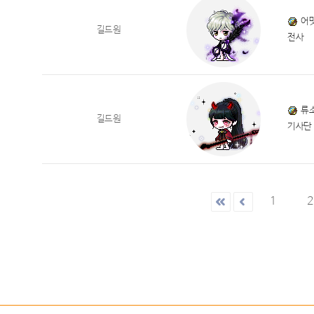
어
길드원
전사
류
길드원
기사단
1
2