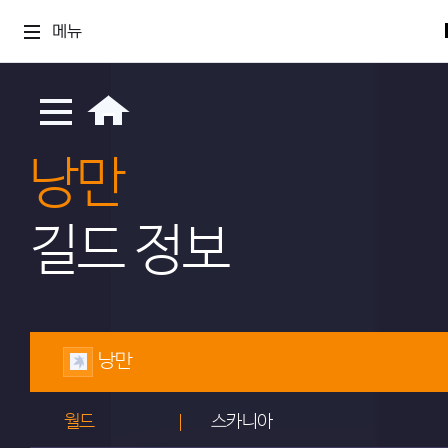
메뉴
낭만
길드 정보
낭만
월드
스카니아