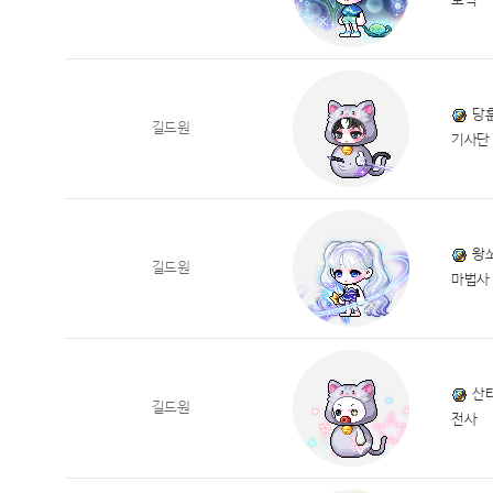
도적
당
길드원
기사단
왕
길드원
마법사
산
길드원
전사