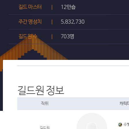
길드 마스터
12만숍
주간 명성치
5,832,730
길드원 수
703명
길드원 정보
직위
캐릭터
수
길드원