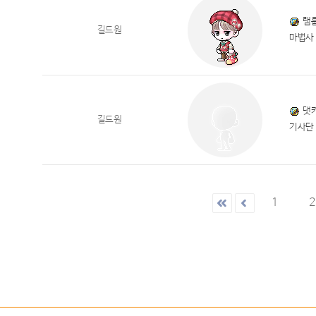
램
길드원
마법사
댓
길드원
기사단
1
2