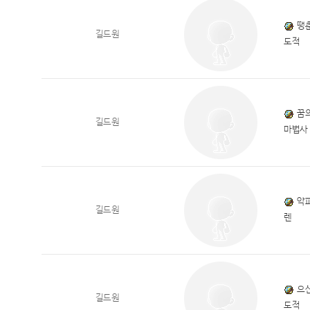
땡
길드원
도적
꿈
길드원
마법사
악
길드원
렌
으
길드원
도적