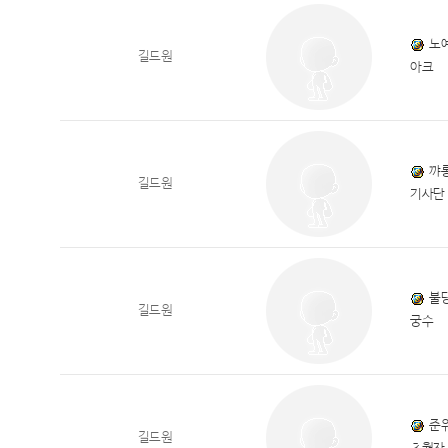
노
길드원
아크
꺄
길드원
기사단
불
길드원
궁수
준
길드원