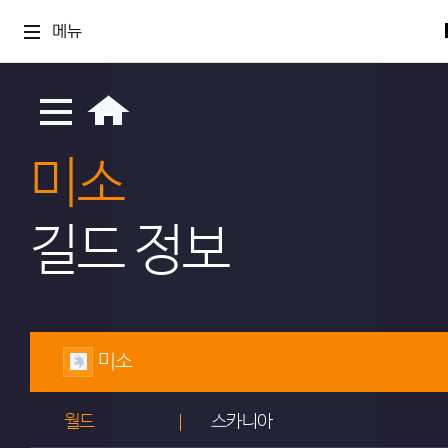
메뉴
미소
길드 정보
미소
월드
스카니아