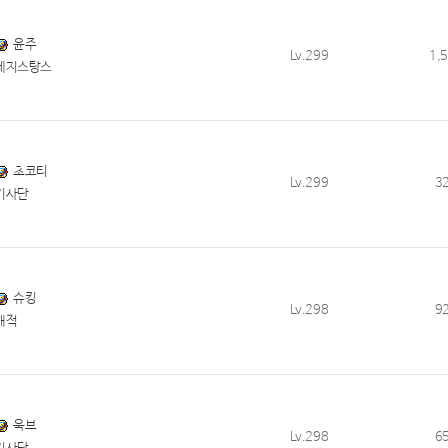
윤주
Lv.299
1,
레지스탕스
초코티
Lv.299
3
기사단
슈킹
Lv.298
9
해적
욱브
Lv.298
6