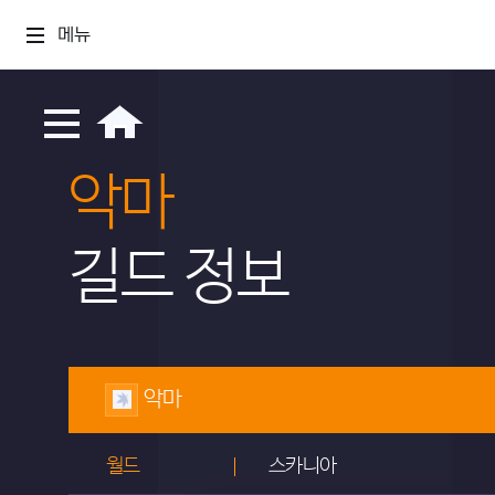
메뉴
악마
길드 정보
악마
월드
스카니아