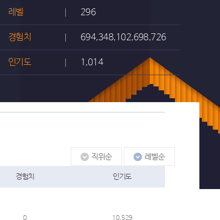
레벨
296
경험치
694,348,102,698,726
인기도
1,014
경험치
인기도
0
10,529