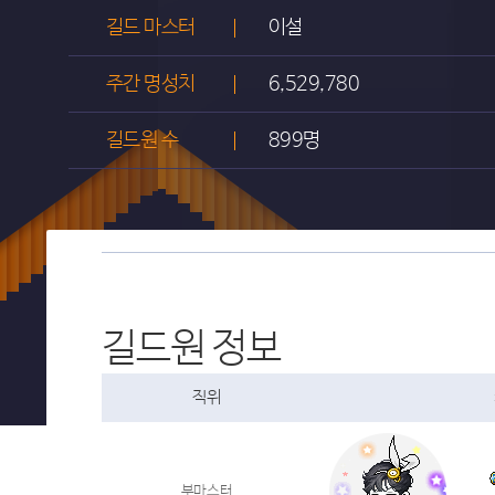
길드 마스터
이설
주간 명성치
6,529,780
길드원 수
899명
길드원 정보
직위
부마스터