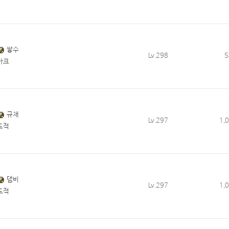
쌓수
Lv.298
5
아크
규채
Lv.297
1,
도적
댐비
Lv.297
1,
도적