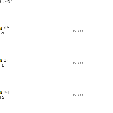
레지스탕스
체저
Lv.300
아델
완치
Lv.300
도적
카사
Lv.300
팬텀