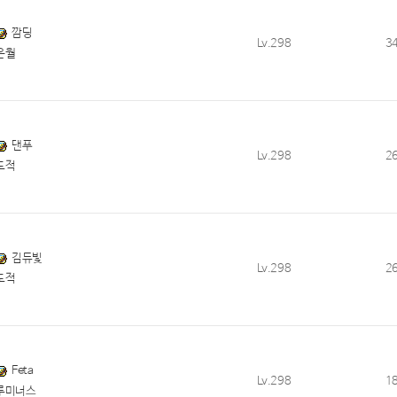
깜딩
Lv.298
3
은월
댄푸
Lv.298
2
도적
김듀빛
Lv.298
2
도적
Feta
Lv.298
1
루미너스