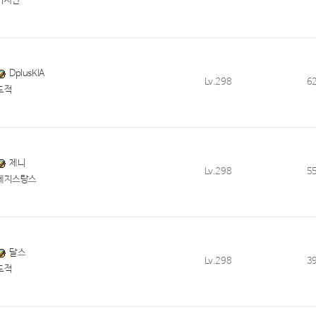
기사단
DplusKIA
Lv.298
6
도적
제니
Lv.298
5
레지스탕스
달스
Lv.298
3
도적