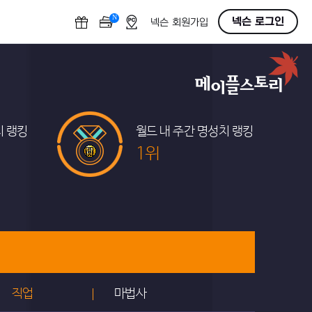
N
OFF
넥슨 로그인
넥슨 회원가입
치 랭킹
월드 내 주간 명성치 랭킹
1위
직업
마법사