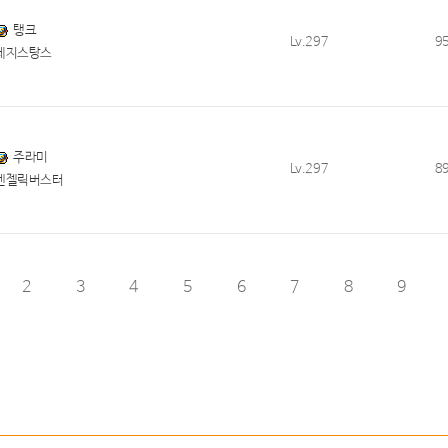
탱크
Lv.297
9
레지스탕스
주라미
Lv.297
8
엔젤릭버스터
2
3
4
5
6
7
8
9