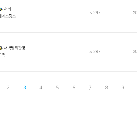
서리
Lv.297
2
레지스탕스
새벽달의잔영
Lv.297
2
도적
2
3
4
5
6
7
8
9