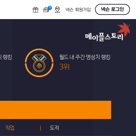
N
OFF
넥슨 로그인
넥슨 회원가입
치 랭킹
월드 내 주간 명성치 랭킹
3위
직업
도적