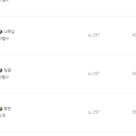
마법사
냐무심
Lv.297
4
마법사
임금
Lv.297
4
마법사
토반
Lv.297
3
도적