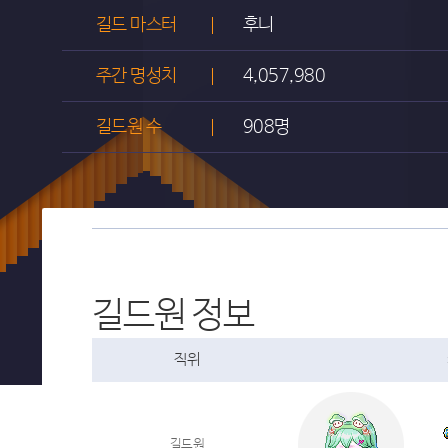
길드 마스터
후니
주간 명성치
4,057,980
길드원 수
908명
길드원 정보
직위
길드원