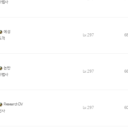
마법사
예성
Lv.297
6
도적
논반
Lv.297
6
마법사
ResearchDV
Lv.297
6
전사