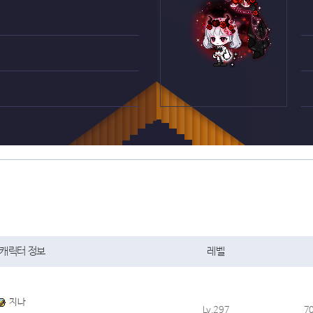
캐릭터 정보
레벨
지나
Lv.297
7