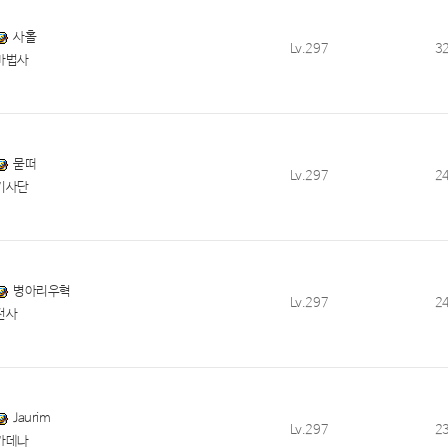
사홀
Lv.297
3
마법사
묻떠
Lv.297
2
기사단
병아리우혁
Lv.297
2
전사
Jaurim
Lv.297
2
카데나