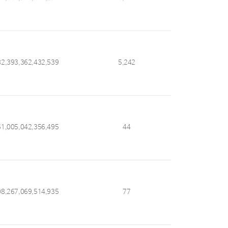
82,393,362,432,539
5,242
61,005,042,356,495
44
08,267,069,514,935
77