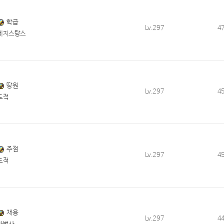
학급
Lv.297
4
레지스탕스
땅원
Lv.297
4
도적
주점
Lv.297
4
도적
재용
Lv.297
4