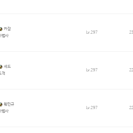
카잠
Lv.297
2
마법사
세드
Lv.297
2
도적
췌민규
Lv.297
2
마법사