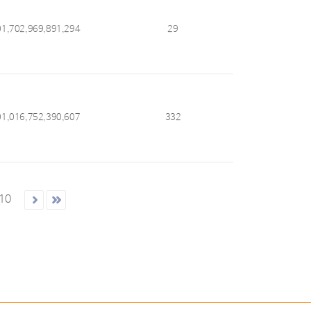
01,702,969,891,294
29
01,016,752,390,607
332
10