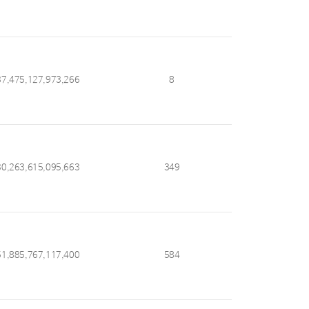
37,475,127,973,266
8
30,263,615,095,663
349
51,885,767,117,400
584