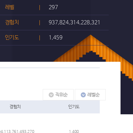
레벨
297
경험치
937,824,314,228,321
인기도
1,459
경험치
인기도
04,113,761,493,270
1,400