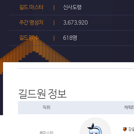
길드 마스터
신사도령
주간 명성치
3,673,920
길드원 수
618명
길드원 정보
직위
캐릭터
감
부마스터