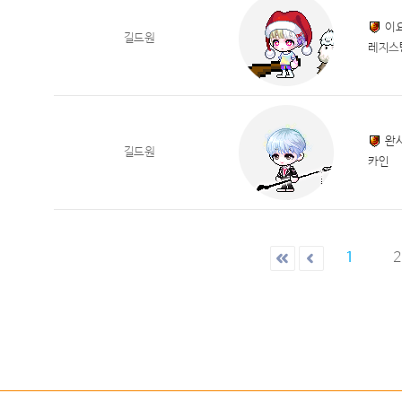
이요
길드원
레지스
완
길드원
카인
1
2