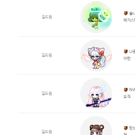
솔
길드원
레지스
나
길드원
아란
N
길드원
도적
탄
길드원