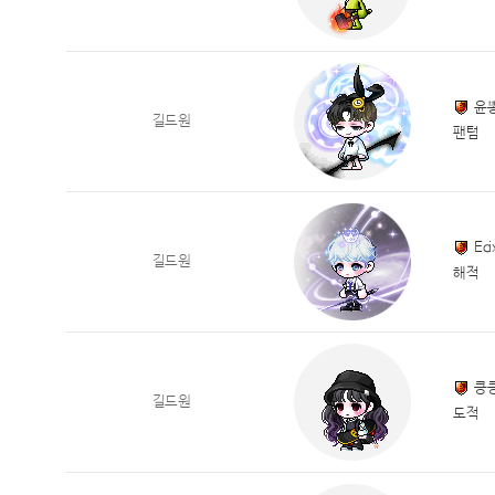
윤
길드원
팬텀
Eci
길드원
해적
킁킁
길드원
도적