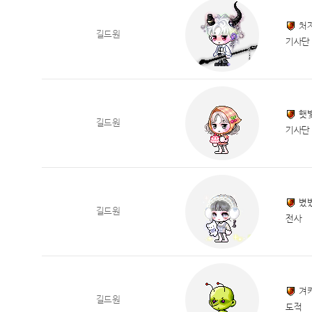
처
길드원
기사단
햇
길드원
기사단
볐
길드원
전사
겨
길드원
도적