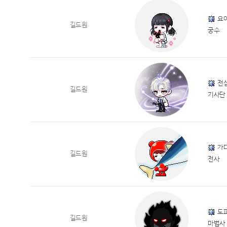
요
길드원
궁수
전
길드원
기사단
가
길드원
전사
도
길드원
마법사