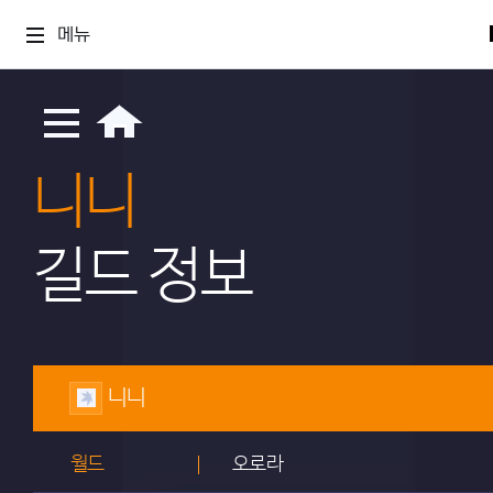
메뉴
니니
길드 정보
니니
월드
오로라