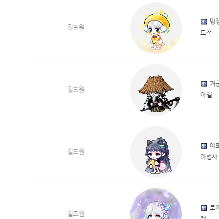
밍
길드원
도적
거
길드원
아델
아
길드원
마법사
토
길드원