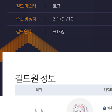
길드 마스터
토규
주간 명성치
3,179,710
길드원 수
803명
길드원 정보
직위
캐릭터
처
길드원