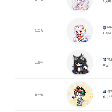
기사단
난
길드원
기사단
염
길드원
호영
갓
길드원
레지스