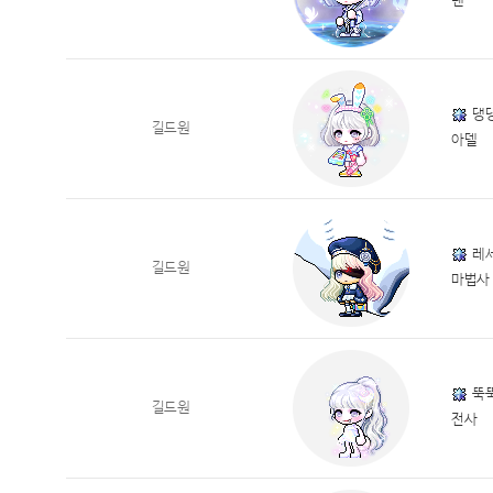
렌
댕
길드원
아델
레
길드원
마법사
뚝
길드원
전사