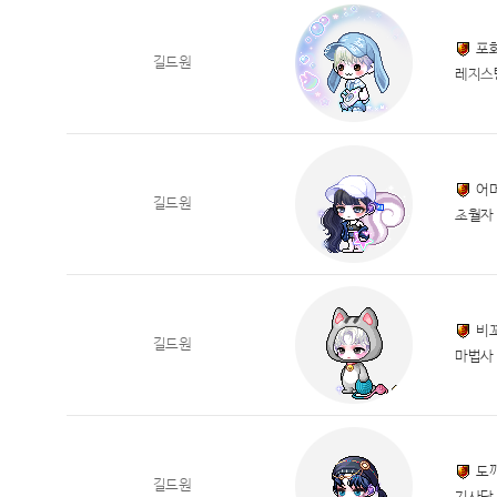
포
길드원
레지스
어
길드원
초월자
비
길드원
마법사
도
길드원