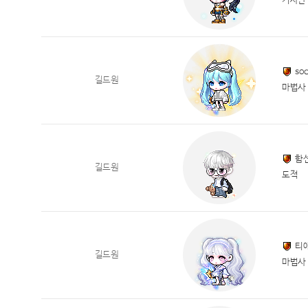
기사단
so
길드원
마법사
함
길드원
도적
티
길드원
마법사