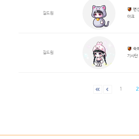
변
길드원
아크
숙
길드원
기사단
1
2