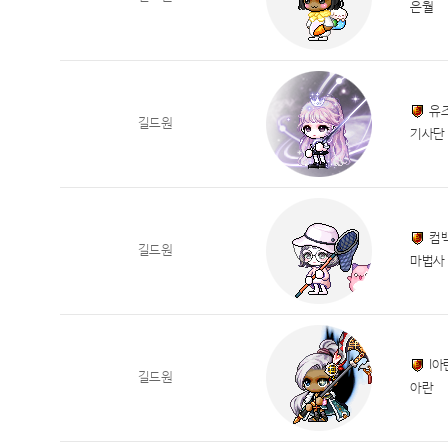
은월
유
길드원
기사단
컴
길드원
마법사
I아
길드원
아란