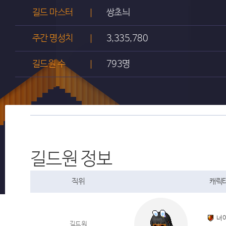
길드 마스터
쌍초늬
주간 명성치
3,335,780
길드원 수
793명
길드원 정보
직위
캐릭터
너
길드원