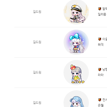
알
길드원
일리움
이
길드원
해적
낭
길드원
라라
컨
길드원
은월