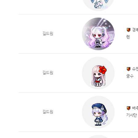
경
길드원
렌
슈
길드원
궁수
배
길드원
기사단