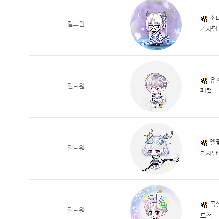
소
길드원
기사단
유
길드원
팬텀
옐
길드원
기사단
곰
길드원
도적