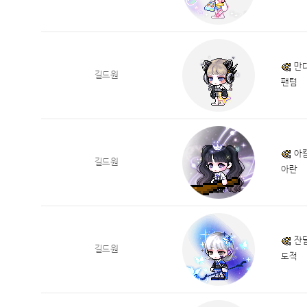
만
길드원
팬텀
아
길드원
아란
잔
길드원
도적