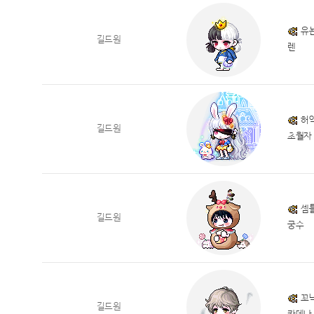
유
길드원
렌
허약
길드원
초월자
셈
길드원
궁수
꼬
길드원