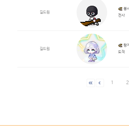
봉
길드원
전사
왕
길드원
도적
1
2