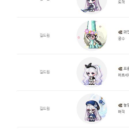
도적
패
길드원
궁수
프
길드원
메르세
놓
길드원
해적