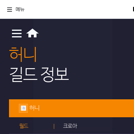
메뉴
허니
길드 정보
허니
월드
크로아