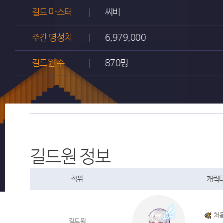
길드 마스터
씨비
주간 명성치
6,979,000
길드원 수
870명
길드원 정보
직위
캐릭터
처
길드원