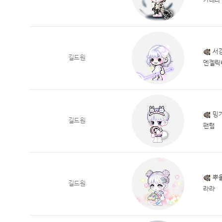
카데나
서
길드원
엔젤릭
밍
길드원
팬텀
뿌
길드원
라라