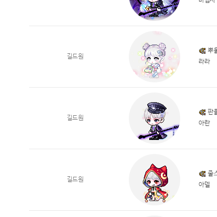
마법사
뿌
길드원
라라
판
길드원
아란
줄
길드원
아델