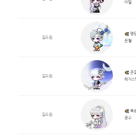
아델
명
길드원
은월
존잘
길드원
레지스
복
길드원
궁수