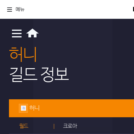
메뉴
허니
길드 정보
허니
월드
크로아