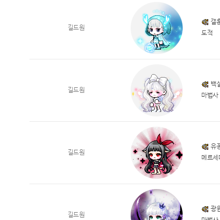
갤
길드원
도적
백
길드원
마법사
유
길드원
메르세
광
길드원