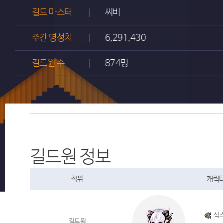
길드 마스터
씨비
주간 명성치
6,291,430
길드원 수
874명
길드원 정보
직위
캐릭터
식
길드원