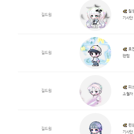
칠
길드원
기사단
호
길드원
팬텀
피
길드원
초월자
왼
길드원
기사단