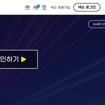
N
O
넥슨 로그인
넥슨 회원가입
F
F