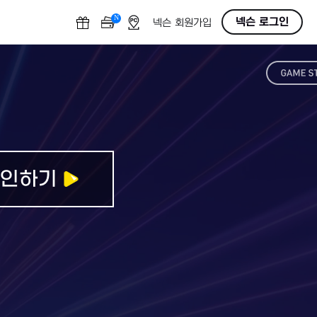
N
O
넥슨 로그인
넥슨 회원가입
F
F